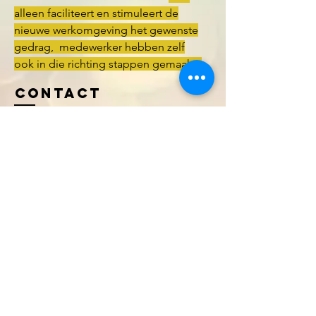
alleen faciliteert en stimuleert de
nieuwe werkomgeving het gewenste
gedrag, medewerker hebben zelf
ook in die richting stappen gemaakt.
Contact
Onder de Aandacht
Jacob Obrechtstraat 51
1071KJ Amsterdam
+31647134644
anne@onderdeaandacht.com
© 2019 by Onder de Aandacht