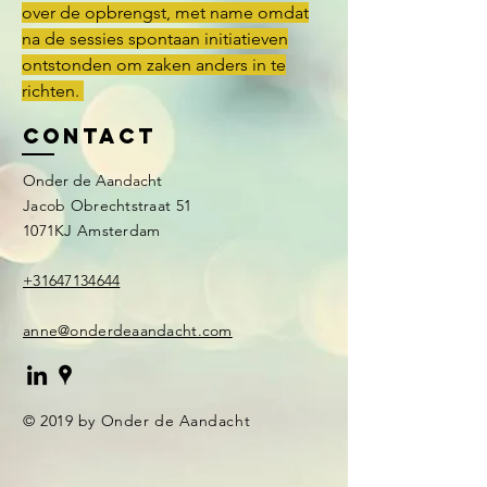
over de opbrengst, met name omdat
na de sessies spontaan initiatieven
ontstonden om zaken anders in te
richten.
Contact
Onder de Aandacht
Jacob Obrechtstraat 51
1071KJ Amsterdam
+31647134644
anne@onderdeaandacht.com
© 2019 by Onder de Aandacht