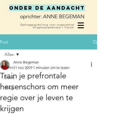
Onder de Aandacht
oprichter: ANNE BEGEMAN
Gedragspsycholoog voor organisaties
Organisatieadviseur
l
Trainer
Post
Alles
Anne Begeman
Alles
11 nov 2019
1 minuten om te lezen
Train je prefrontale
Boek
hersenschors om meer
Blog
regie over je leven te
krijgen